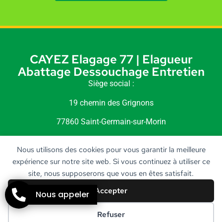
CAYEZ Elagage 77 | Elagueur
Abattage Dessouchage Entretien
Siège social :
19 chemin des Grignons
77860 Saint-Germain-sur-Morin
Siret : 518 240 189 00010
Nous utilisons des cookies pour vous garantir la meilleure
expérience sur notre site web. Si vous continuez à utiliser ce
site, nous supposerons que vous en êtes satisfait.
Accepter
Nous appeler
STARBOOST
Création
Refuser