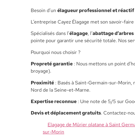
​Besoin d’un
élagueur professionnel et réactif
L’entreprise Cayez Élagage met son savoir-faire 
​Spécialisés dans l’
élagage
, l’
abattage d’arbres
pointe pour garantir une sécurité totale. Nos se
​Pourquoi nous choisir ?
​Propreté garantie
: Nous mettons un point d’ho
broyage).
​Proximité
: Basés à Saint-Germain-sur-Morin, 
Nord de la Seine-et-Marne.
​Expertise reconnue
: Une note de 5/5 sur Goog
​Devis et déplacement gratuits
. Contactez-no
Elagage de Mûrier platane à Saint Germ
sur-Morin