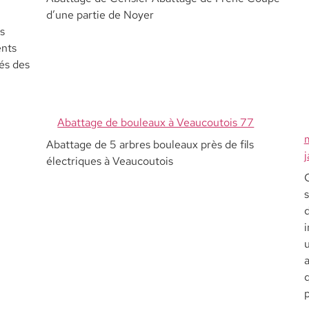
d’une partie de Noyer
s
ents
és des
Abattage de bouleaux à Veaucoutois 77
Abattage de 5 arbres bouleaux près de fils
j
électriques à Veaucoutois
G
d
a
q