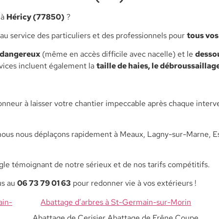
à
Héricy (77850)
?
au service des particuliers et des professionnels pour
tous vos
 dangereux
(même en accès difficile avec nacelle) et le
desso
rvices incluent également la
taille de haies, le débroussaillag
nneur à laisser votre chantier impeccable après chaque interv
nous nous déplaçons rapidement à Meaux, Lagny-sur-Marne, Esb
le témoignant de notre sérieux et de nos tarifs compétitifs.
us au
06 73 79 01 63
pour redonner vie à vos extérieurs !
ain-
Abattage d’arbres à St-Germain-sur-Morin
Abattage de Cerisier Abattage de Frêne Coupe