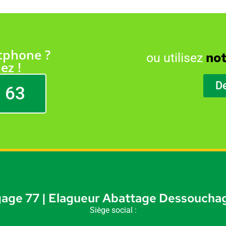
tphone ?
not
ou utilisez
ez !
D
 63
age 77 | Elagueur Abattage Dessouchag
Siège social :