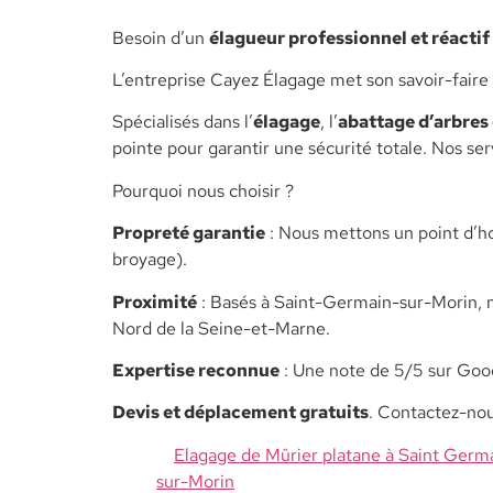
​Besoin d’un
élagueur professionnel et réactif
L’entreprise Cayez Élagage met son savoir-faire 
​Spécialisés dans l’
élagage
, l’
abattage d’arbres
pointe pour garantir une sécurité totale. Nos se
​Pourquoi nous choisir ?
​Propreté garantie
: Nous mettons un point d’ho
broyage).
​Proximité
: Basés à Saint-Germain-sur-Morin, 
Nord de la Seine-et-Marne.
​Expertise reconnue
: Une note de 5/5 sur Goog
​Devis et déplacement gratuits
. Contactez-no
Elagage de Mûrier platane à Saint Germ
sur-Morin