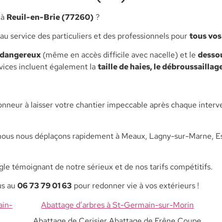
à
Reuil-en-Brie (77260)
?
au service des particuliers et des professionnels pour
tous vos
 dangereux
(même en accès difficile avec nacelle) et le
desso
rvices incluent également la
taille de haies, le débroussaillag
nneur à laisser votre chantier impeccable après chaque interv
nous nous déplaçons rapidement à Meaux, Lagny-sur-Marne, Esb
le témoignant de notre sérieux et de nos tarifs compétitifs.
us au
06 73 79 01 63
pour redonner vie à vos extérieurs !
ain-
Abattage d’arbres à St-Germain-sur-Morin
Abattage de Cerisier Abattage de Frêne Coupe