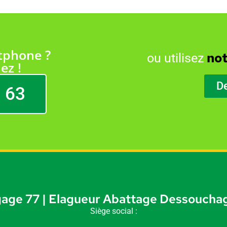
tphone ?
not
ou utilisez
ez !
D
 63
age 77 | Elagueur Abattage Dessouchag
Siège social :