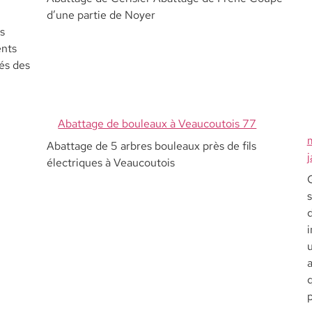
d’une partie de Noyer
s
ents
és des
Abattage de bouleaux à Veaucoutois 77
Abattage de 5 arbres bouleaux près de fils
j
électriques à Veaucoutois
G
d
a
q